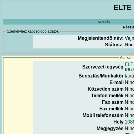
ELTE 
Keresés
Részle
Személyhez kapcsolódó adatok
Megjelenítendő név:
Vajn
Státusz:
Nor
Munkahel
ELT
Szervezeti egység
Közé
Beosztás/Munkakör
tan
E-mail
Nin
Közvetlen szám
Nin
Telefon mellék
Nin
Fax szám
Nin
Fax mellék
Nin
Mobil telefonszám
Nin
Hely
108
Megjegyzés
Nin