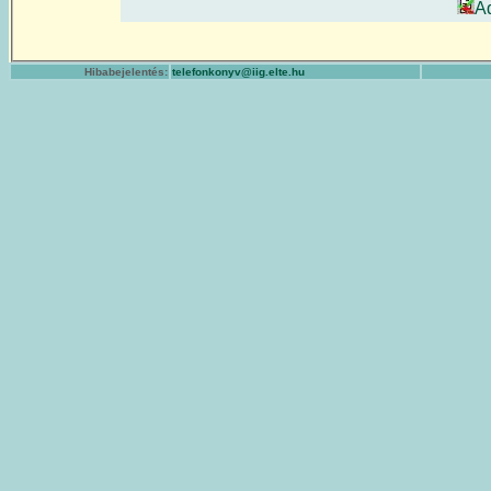
A
Hibabejelentés:
telefonkonyv@iig.elte.hu