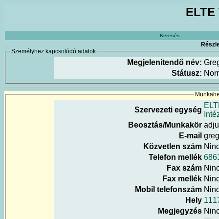
ELTE 
Keresés
Részle
Személyhez kapcsolódó adatok
Megjelenítendő név:
Gre
Státusz:
Nor
Munkahel
ELT
Szervezeti egység
Inté
Beosztás/Munkakör
adju
E-mail
greg
Közvetlen szám
Nin
Telefon mellék
686
Fax szám
Nin
Fax mellék
Nin
Mobil telefonszám
Nin
Hely
111
Megjegyzés
Nin