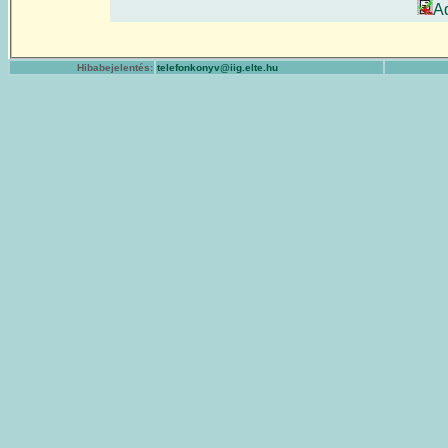
A
Hibabejelentés:
telefonkonyv@iig.elte.hu