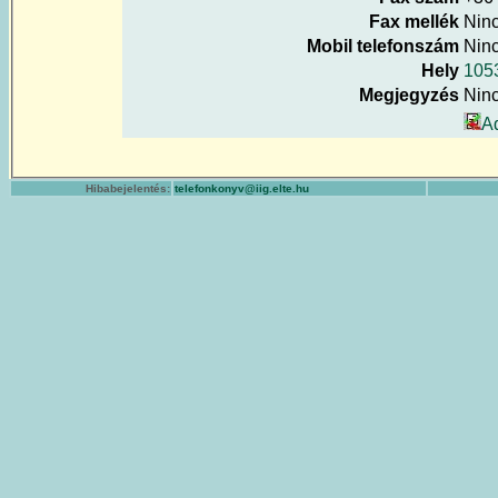
Fax mellék
Nin
Mobil telefonszám
Nin
Hely
1053
Megjegyzés
Nin
A
Hibabejelentés:
telefonkonyv@iig.elte.hu