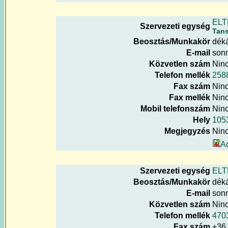
ELT
Szervezeti egység
Tan
Beosztás/Munkakör
déká
E-mail
sonn
Közvetlen szám
Nin
Telefon mellék
258
Fax szám
Nin
Fax mellék
Nin
Mobil telefonszám
Nin
Hely
1053
Megjegyzés
Nin
A
Szervezeti egység
ELT
Beosztás/Munkakör
déká
E-mail
sonn
Közvetlen szám
Nin
Telefon mellék
470
Fax szám
+36 