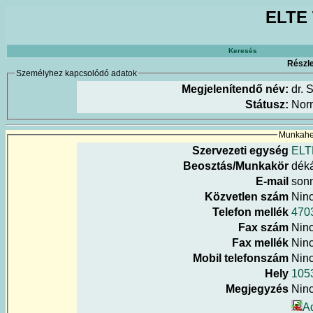
ELTE 
Keresés
Részle
Személyhez kapcsolódó adatok
Megjelenítendő név:
dr. 
Státusz:
Nor
Munkahel
Szervezeti egység
ELT
Beosztás/Munkakör
déká
E-mail
sonn
Közvetlen szám
Nin
Telefon mellék
470
Fax szám
Nin
Fax mellék
Nin
Mobil telefonszám
Nin
Hely
1053
Megjegyzés
Nin
A