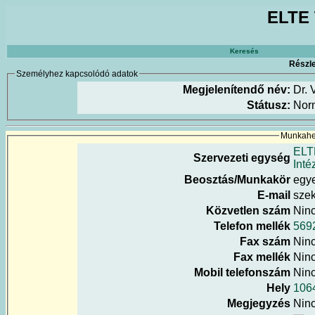
ELTE 
Keresés
Részle
Személyhez kapcsolódó adatok
Megjelenítendő név:
Dr. 
Státusz:
Nor
Munkahel
ELT
Szervezeti egység
Inté
Beosztás/Munkakör
egye
E-mail
szek
Közvetlen szám
Nin
Telefon mellék
569
Fax szám
Nin
Fax mellék
Nin
Mobil telefonszám
Nin
Hely
1064
Megjegyzés
Nin