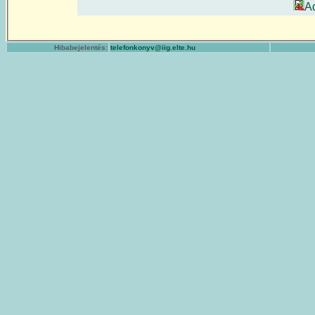
A
Hibabejelentés:
telefonkonyv@iig.elte.hu