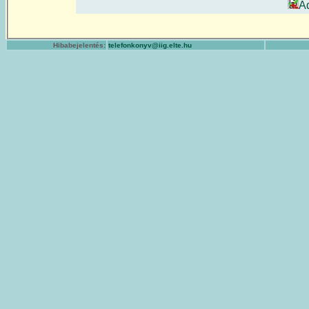
A
Hibabejelentés:
telefonkonyv@iig.elte.hu