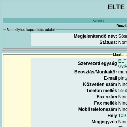
ELTE 
Keresés
Részle
Személyhez kapcsolódó adatok
Megjelenítendő név:
Sósn
Státusz:
Nor
Munkahel
ELT
Szervezeti egység
Gyóg
Beosztás/Munkakör
mun
E-mail
pint
Közvetlen szám
Nin
Telefon mellék
556
Fax szám
Nin
Fax mellék
Nin
Mobil telefonszám
Nin
Hely
1097
Megjegyzés
Nin