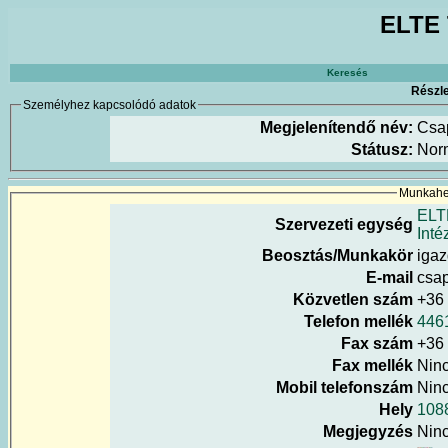
ELTE 
Keresés
Részle
Személyhez kapcsolódó adatok
Megjelenítendő név:
Csa
Státusz:
Nor
Munkahel
ELT
Szervezeti egység
Int
Beosztás/Munkakör
igaz
E-mail
csap
Közvetlen szám
+36
Telefon mellék
446
Fax szám
+36 
Fax mellék
Nin
Mobil telefonszám
Nin
Hely
1088
Megjegyzés
Nin