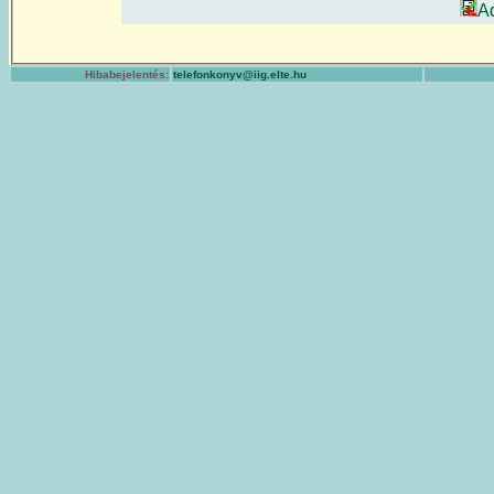
A
Hibabejelentés:
telefonkonyv@iig.elte.hu