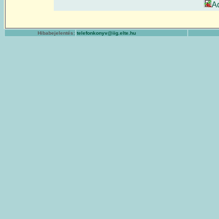
A
Hibabejelentés:
telefonkonyv@iig.elte.hu