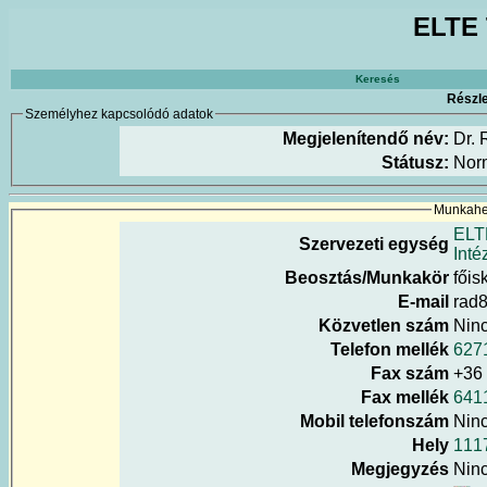
ELTE 
Keresés
Részle
Személyhez kapcsolódó adatok
Megjelenítendő név:
Dr. 
Státusz:
Nor
Munkahel
ELT
Szervezeti egység
Inté
Beosztás/Munkakör
főis
E-mail
rad8
Közvetlen szám
Nin
Telefon mellék
627
Fax szám
+36 
Fax mellék
641
Mobil telefonszám
Nin
Hely
111
Megjegyzés
Nin