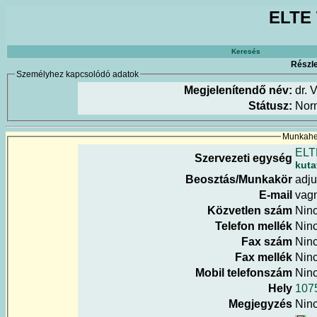
ELTE 
Keresés
Részle
Személyhez kapcsolódó adatok
Megjelenítendő név:
dr. 
Státusz:
Nor
Munkahel
ELT
Szervezeti egység
kuta
Beosztás/Munkakör
adju
E-mail
vagn
Közvetlen szám
Nin
Telefon mellék
Nin
Fax szám
Nin
Fax mellék
Nin
Mobil telefonszám
Nin
Hely
1075
Megjegyzés
Nin