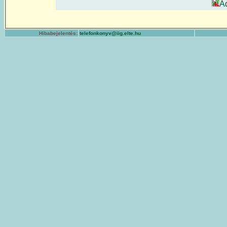
A
Hibabejelentés:
telefonkonyv@iig.elte.hu