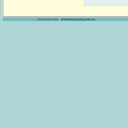
Hibabejelentés:
telefonkonyv@iig.elte.hu