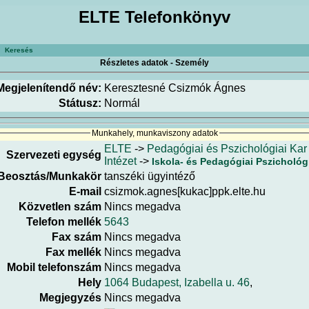
ELTE Telefonkönyv
Keresés
Részletes adatok - Személy
Megjelenítendő név:
Keresztesné Csizmók Ágnes
Státusz:
Normál
Munkahely, munkaviszony adatok
ELTE
->
Pedagógiai és Pszichológiai Kar
Szervezeti egység
Intézet
->
Iskola- és Pedagógiai Pszichológ
Beosztás/Munkakör
tanszéki ügyintéző
E-mail
csizmok.agnes[kukac]ppk.elte.hu
Közvetlen szám
Nincs megadva
Telefon mellék
5643
Fax szám
Nincs megadva
Fax mellék
Nincs megadva
Mobil telefonszám
Nincs megadva
Hely
1064 Budapest, Izabella u. 46
,
Megjegyzés
Nincs megadva