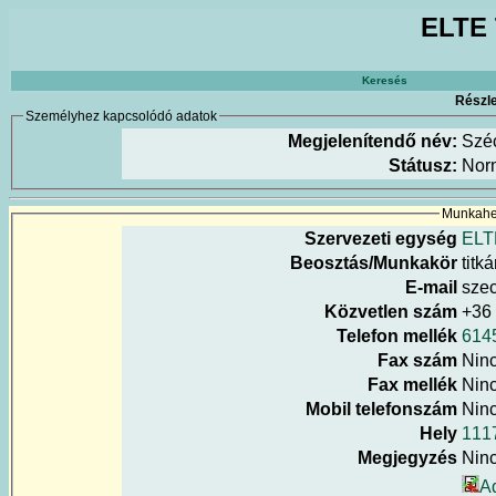
ELTE 
Keresés
Részle
Személyhez kapcsolódó adatok
Megjelenítendő név:
Széc
Státusz:
Nor
Munkahel
Szervezeti egység
ELT
Beosztás/Munkakör
titk
E-mail
szec
Közvetlen szám
+36
Telefon mellék
614
Fax szám
Nin
Fax mellék
Nin
Mobil telefonszám
Nin
Hely
111
Megjegyzés
Nin
A