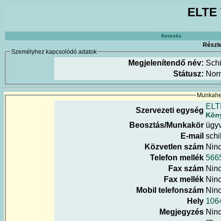
ELTE 
Keresés
Részle
Személyhez kapcsolódó adatok
Megjelenítendő név:
Schi
Státusz:
Nor
Munkahel
ELT
Szervezeti egység
Köny
Beosztás/Munkakör
ügyv
E-mail
schi
Közvetlen szám
Nin
Telefon mellék
566
Fax szám
Nin
Fax mellék
Nin
Mobil telefonszám
Nin
Hely
1064
Megjegyzés
Nin