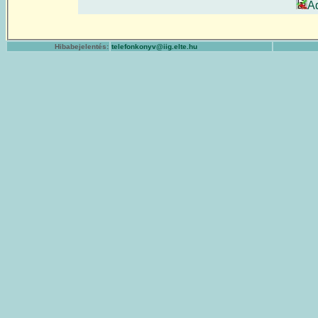
A
Hibabejelentés:
telefonkonyv@iig.elte.hu