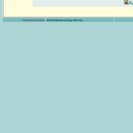
A
Hibabejelentés:
telefonkonyv@iig.elte.hu