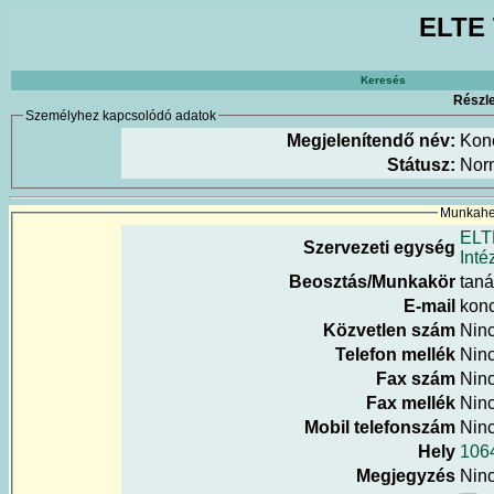
ELTE 
Keresés
Részle
Személyhez kapcsolódó adatok
Megjelenítendő név:
Konc
Státusz:
Nor
Munkahel
ELT
Szervezeti egység
Inté
Beosztás/Munkakör
tan
E-mail
konc
Közvetlen szám
Nin
Telefon mellék
Nin
Fax szám
Nin
Fax mellék
Nin
Mobil telefonszám
Nin
Hely
1064
Megjegyzés
Nin