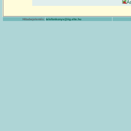
A
Hibabejelentés:
telefonkonyv@iig.elte.hu