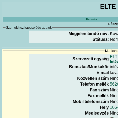
ELTE 
Keresés
Részle
Személyhez kapcsolódó adatok
Megjelenítendő név:
Kov
Státusz:
Nor
Munkahel
ELT
Szervezeti egység
Inté
Beosztás/Munkakör
inté
E-mail
kova
Közvetlen szám
Nin
Telefon mellék
562
Fax szám
Nin
Fax mellék
Nin
Mobil telefonszám
Nin
Hely
1064
Megjegyzés
Nin