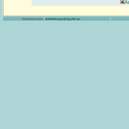
A
Hibabejelentés:
telefonkonyv@iig.elte.hu