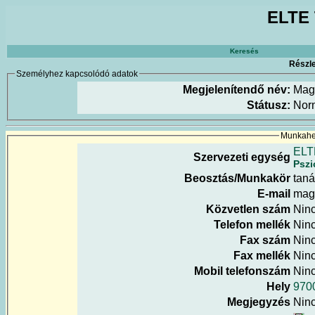
ELTE 
Keresés
Részle
Személyhez kapcsolódó adatok
Megjelenítendő név:
Mag
Státusz:
Nor
Munkahel
ELT
Szervezeti egység
Pszi
Beosztás/Munkakör
tan
E-mail
magy
Közvetlen szám
Nin
Telefon mellék
Nin
Fax szám
Nin
Fax mellék
Nin
Mobil telefonszám
Nin
Hely
9700
Megjegyzés
Nin