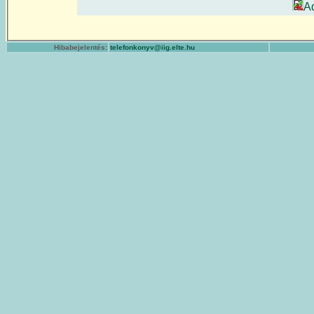
A
Hibabejelentés:
telefonkonyv@iig.elte.hu