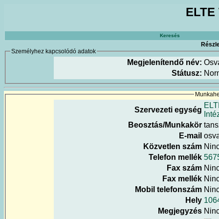
ELTE 
Keresés
Részle
Személyhez kapcsolódó adatok
Megjelenítendő név:
Osvá
Státusz:
Nor
Munkahel
ELT
Szervezeti egység
Inté
Beosztás/Munkakör
tans
E-mail
osva
Közvetlen szám
Nin
Telefon mellék
567
Fax szám
Nin
Fax mellék
Nin
Mobil telefonszám
Nin
Hely
1064
Megjegyzés
Nin