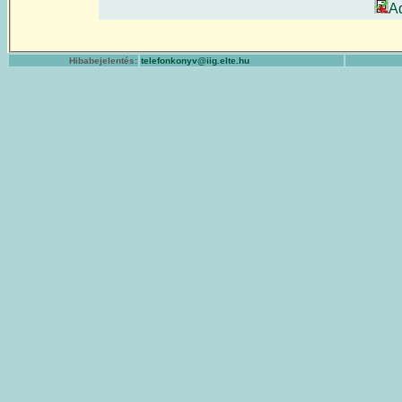
A
Hibabejelentés:
telefonkonyv@iig.elte.hu