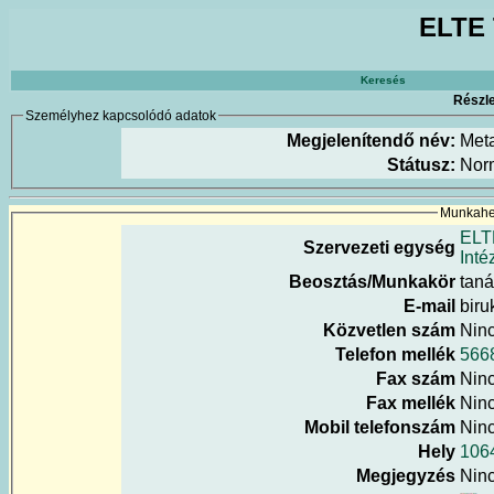
ELTE 
Keresés
Részle
Személyhez kapcsolódó adatok
Megjelenítendő név:
Meta
Státusz:
Nor
Munkahel
ELT
Szervezeti egység
Inté
Beosztás/Munkakör
tan
E-mail
biru
Közvetlen szám
Nin
Telefon mellék
566
Fax szám
Nin
Fax mellék
Nin
Mobil telefonszám
Nin
Hely
1064
Megjegyzés
Nin