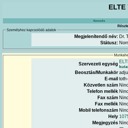
ELTE 
Keresés
Részle
Személyhez kapcsolódó adatok
Megjelenítendő név:
Dr. 
Státusz:
Nor
Munkahel
ELT
Szervezeti egység
kuta
Beosztás/Munkakör
adju
E-mail
toth
Közvetlen szám
Nin
Telefon mellék
Nin
Fax szám
Nin
Fax mellék
Nin
Mobil telefonszám
Nin
Hely
1075
Megjegyzés
Nin