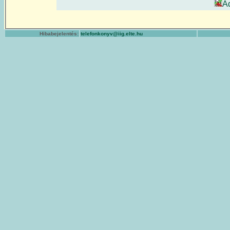
A
Hibabejelentés:
telefonkonyv@iig.elte.hu