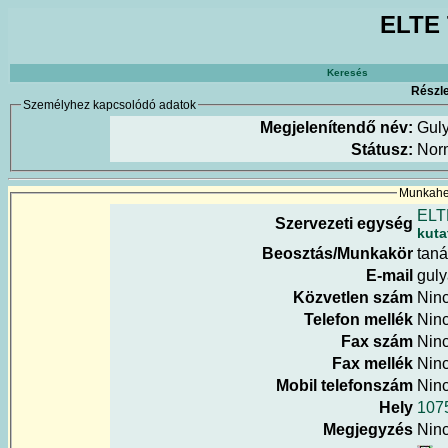
ELTE 
Keresés
Részle
Személyhez kapcsolódó adatok
Megjelenítendő név:
Gul
Státusz:
Nor
Munkahel
ELT
Szervezeti egység
kuta
Beosztás/Munkakör
tan
E-mail
guly
Közvetlen szám
Nin
Telefon mellék
Nin
Fax szám
Nin
Fax mellék
Nin
Mobil telefonszám
Nin
Hely
1075
Megjegyzés
Nin