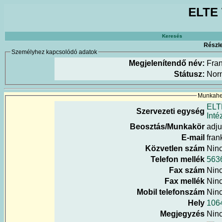
ELTE 
Keresés
Részle
Személyhez kapcsolódó adatok
Megjelenítendő név:
Fra
Státusz:
Nor
Munkahel
ELT
Szervezeti egység
Inté
Beosztás/Munkakör
adju
E-mail
fran
Közvetlen szám
Nin
Telefon mellék
563
Fax szám
Nin
Fax mellék
Nin
Mobil telefonszám
Nin
Hely
1064
Megjegyzés
Nin