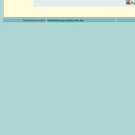
A
Hibabejelentés:
telefonkonyv@iig.elte.hu