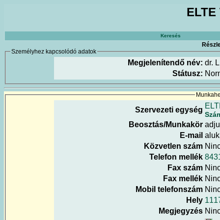
ELTE 
Keresés
Részle
Személyhez kapcsolódó adatok
Megjelenítendő név:
dr. 
Státusz:
Nor
Munkahel
ELT
Szervezeti egység
Szá
Beosztás/Munkakör
adju
E-mail
aluk
Közvetlen szám
Nin
Telefon mellék
843
Fax szám
Nin
Fax mellék
Nin
Mobil telefonszám
Nin
Hely
111
Megjegyzés
Nin