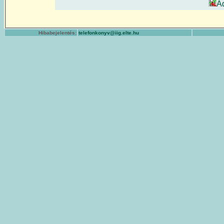
A
Hibabejelentés:
telefonkonyv@iig.elte.hu