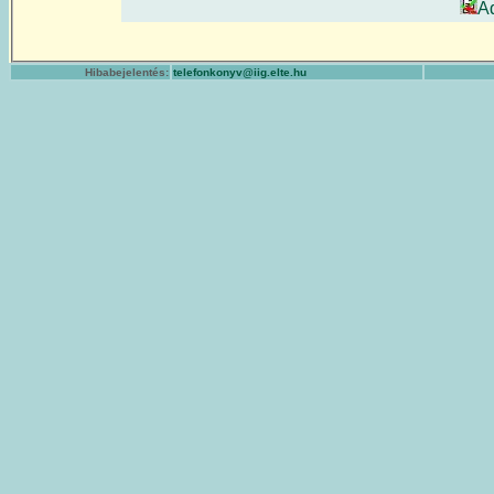
A
Hibabejelentés:
telefonkonyv@iig.elte.hu