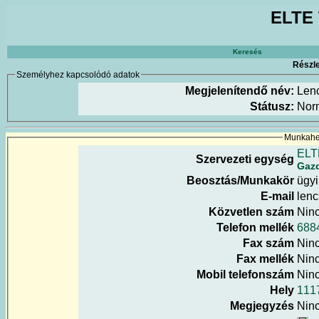
ELTE 
Keresés
Részle
Személyhez kapcsolódó adatok
Megjelenítendő név:
Lenc
Státusz:
Nor
Munkahel
ELT
Szervezeti egység
Gazd
Beosztás/Munkakör
ügyi
E-mail
lenc
Közvetlen szám
Nin
Telefon mellék
688
Fax szám
Nin
Fax mellék
Nin
Mobil telefonszám
Nin
Hely
111
Megjegyzés
Nin