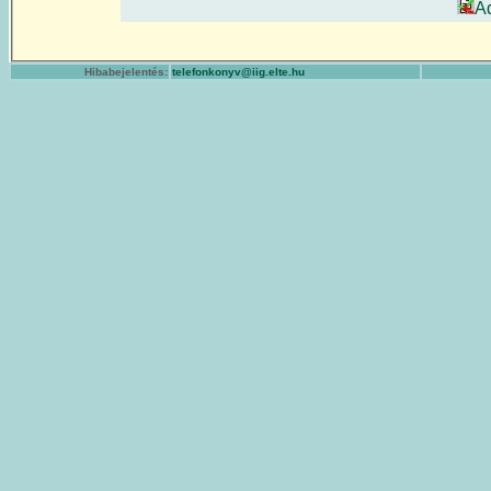
A
Hibabejelentés:
telefonkonyv@iig.elte.hu