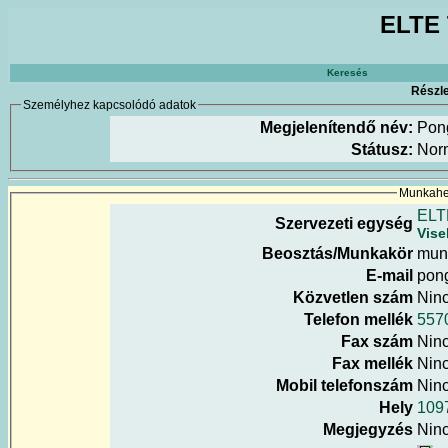
ELTE 
Keresés
Részle
Személyhez kapcsolódó adatok
Megjelenítendő név:
Pon
Státusz:
Nor
Munkahel
ELT
Szervezeti egység
Vise
Beosztás/Munkakör
mun
E-mail
pong
Közvetlen szám
Nin
Telefon mellék
557
Fax szám
Nin
Fax mellék
Nin
Mobil telefonszám
Nin
Hely
1097
Megjegyzés
Nin