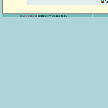
A
Hibabejelentés:
telefonkonyv@iig.elte.hu