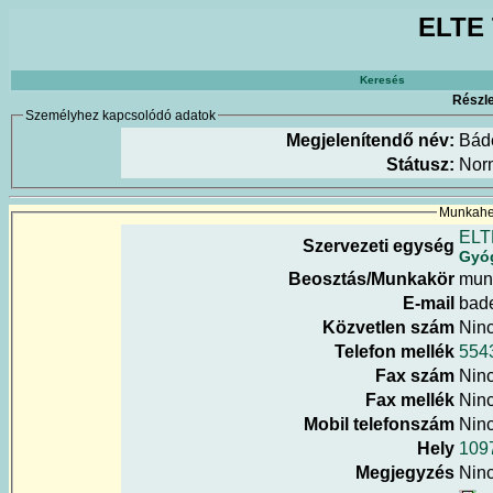
ELTE 
Keresés
Részle
Személyhez kapcsolódó adatok
Megjelenítendő név:
Bád
Státusz:
Nor
Munkahel
ELT
Szervezeti egység
Gyóg
Beosztás/Munkakör
mun
E-mail
bade
Közvetlen szám
Nin
Telefon mellék
554
Fax szám
Nin
Fax mellék
Nin
Mobil telefonszám
Nin
Hely
1097
Megjegyzés
Nin