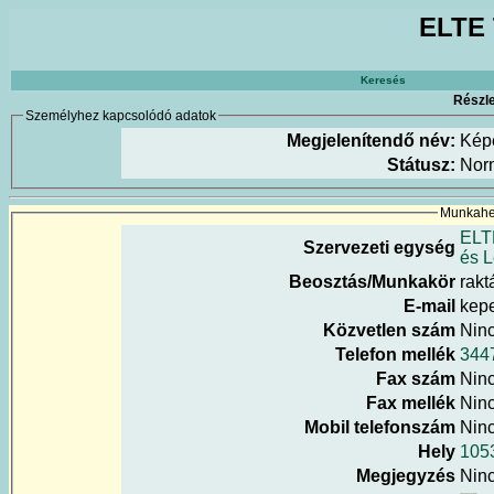
ELTE 
Keresés
Részle
Személyhez kapcsolódó adatok
Megjelenítendő név:
Kép
Státusz:
Nor
Munkahel
ELT
Szervezeti egység
és L
Beosztás/Munkakör
rakt
E-mail
kepe
Közvetlen szám
Nin
Telefon mellék
344
Fax szám
Nin
Fax mellék
Nin
Mobil telefonszám
Nin
Hely
1053
Megjegyzés
Nin