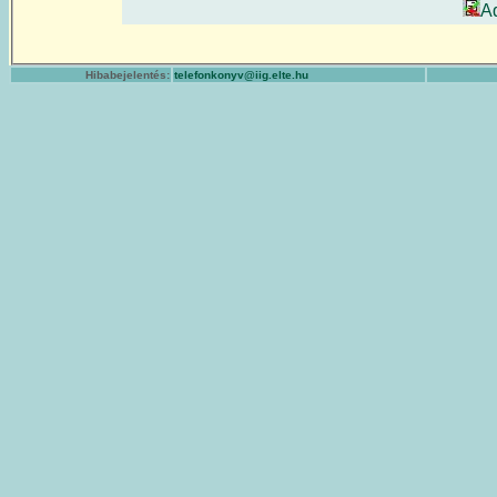
A
Hibabejelentés:
telefonkonyv@iig.elte.hu