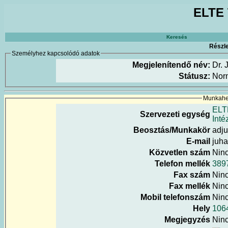
ELTE 
Keresés
Részle
Személyhez kapcsolódó adatok
Megjelenítendő név:
Dr.
Státusz:
Nor
Munkahel
ELT
Szervezeti egység
Inté
Beosztás/Munkakör
adju
E-mail
juha
Közvetlen szám
Nin
Telefon mellék
389
Fax szám
Nin
Fax mellék
Nin
Mobil telefonszám
Nin
Hely
1064
Megjegyzés
Nin