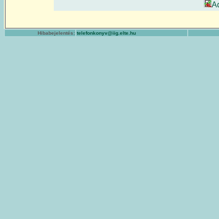
A
Hibabejelentés:
telefonkonyv@iig.elte.hu