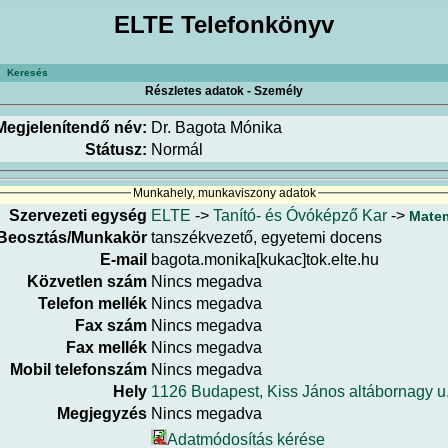
ELTE Telefonkönyv
Keresés
Részletes adatok - Személy
Megjelenítendő név:
Dr. Bagota Mónika
Státusz:
Normál
Munkahely, munkaviszony adatok
Szervezeti egység
ELTE
->
Tanító- és Óvóképző Kar
->
Matem
Beosztás/Munkakör
tanszékvezető, egyetemi docens
E-mail
bagota.monika[kukac]tok.elte.hu
Közvetlen szám
Nincs megadva
Telefon mellék
Nincs megadva
Fax szám
Nincs megadva
Fax mellék
Nincs megadva
Mobil telefonszám
Nincs megadva
Hely
1126 Budapest, Kiss János altábornagy u
Megjegyzés
Nincs megadva
Adatmódosítás kérése