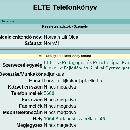
ELTE Telefonkönyv
Keresés
Részletes adatok - Személy
Megjelenítendő név:
Horváth Lili Olga
Státusz:
Normál
Munkahely, munkaviszony adatok
ELTE
->
Pedagógiai és Pszichológiai Kar
Szervezeti egység
Intézet
->
Fejlődés- és Klinikai Gyermekps
Beosztás/Munkakör
adjunktus
E-mail
horvath.lili[kukac]ppk.elte.hu
Közvetlen szám
Nincs megadva
Telefon mellék
5668
Fax szám
Nincs megadva
Fax mellék
Nincs megadva
Mobil telefonszám
Nincs megadva
Hely
1064 Budapest, Izabella u. 46
,
Megjegyzés
Nincs megadva