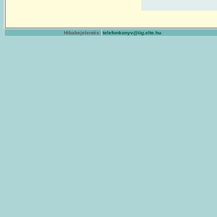
Hibabejelentés:
telefonkonyv@iig.elte.hu