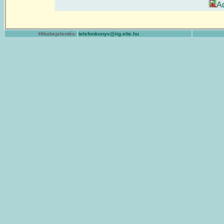
A
Hibabejelentés:
telefonkonyv@iig.elte.hu