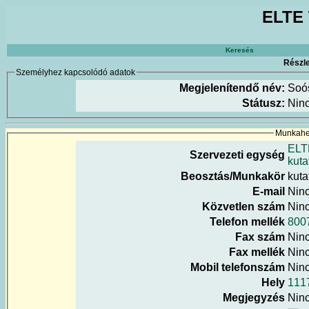
ELTE 
Keresés
Részle
Személyhez kapcsolódó adatok
Megjelenítendő név:
Soós
Státusz:
Nin
Munkahel
ELT
Szervezeti egység
kuta
Beosztás/Munkakör
kuta
E-mail
Nin
Közvetlen szám
Nin
Telefon mellék
800
Fax szám
Nin
Fax mellék
Nin
Mobil telefonszám
Nin
Hely
111
Megjegyzés
Nin