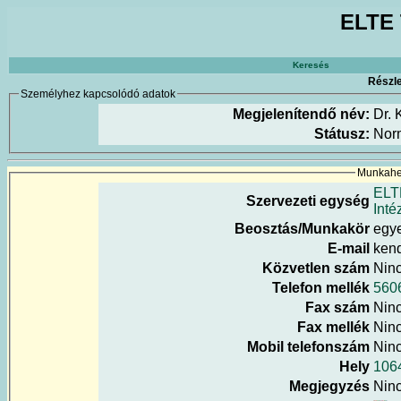
ELTE 
Keresés
Részle
Személyhez kapcsolódó adatok
Megjelenítendő név:
Dr.
Státusz:
Nor
Munkahel
ELT
Szervezeti egység
Inté
Beosztás/Munkakör
egye
E-mail
kend
Közvetlen szám
Nin
Telefon mellék
560
Fax szám
Nin
Fax mellék
Nin
Mobil telefonszám
Nin
Hely
1064
Megjegyzés
Nin