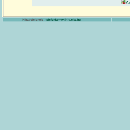
A
Hibabejelentés:
telefonkonyv@iig.elte.hu