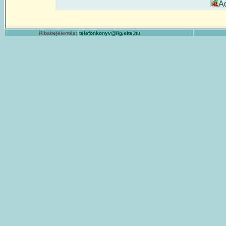
A
Hibabejelentés:
telefonkonyv@iig.elte.hu