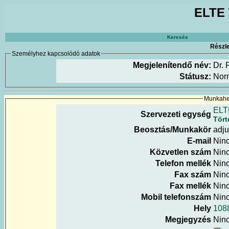
ELTE 
Keresés
Részle
Személyhez kapcsolódó adatok
Megjelenítendő név:
Dr. 
Státusz:
Nor
Munkahel
ELT
Szervezeti egység
Tör
Beosztás/Munkakör
adju
E-mail
Nin
Közvetlen szám
Nin
Telefon mellék
Nin
Fax szám
Nin
Fax mellék
Nin
Mobil telefonszám
Nin
Hely
108
Megjegyzés
Nin