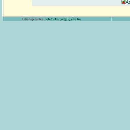
A
Hibabejelentés:
telefonkonyv@iig.elte.hu