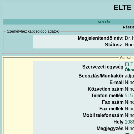
ELTE 
Keresés
Részle
Személyhez kapcsolódó adatok
Megjelenítendő név:
Dr. 
Státusz:
Nor
Munkahel
ELT
Szervezeti egység
Ókor
Beosztás/Munkakör
adju
E-mail
Nin
Közvetlen szám
Nin
Telefon mellék
515
Fax szám
Nin
Fax mellék
Nin
Mobil telefonszám
Nin
Hely
108
Megjegyzés
Nin