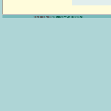
Hibabejelentés:
telefonkonyv@iig.elte.hu