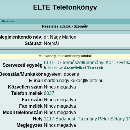
ELTE Telefonkönyv
Keresés
Részletes adatok - Személy
Megjelenítendő név:
dr. Nagy Márton
Státusz:
Normál
Munkahely, munkaviszony adatok
ELTE
->
Természettudományi Kar
->
Fizik
Szervezeti egység
Intézet
->
Atomfizikai Tanszék
Beosztás/Munkakör
egyetemi docens
E-mail
marton.nagy[kukac]ttk.elte.hu
Közvetlen szám
Nincs megadva
Telefon mellék
6037
Fax szám
Nincs megadva
Fax mellék
Nincs megadva
Mobil telefonszám
Nincs megadva
Hely
1117 Budapest, Pázmány Péter Sétány 1
Megjegyzés
Nincs megadva