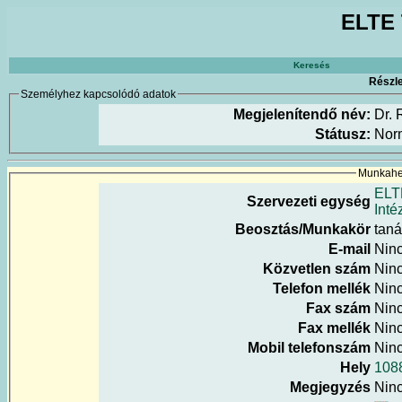
ELTE 
Keresés
Részle
Személyhez kapcsolódó adatok
Megjelenítendő név:
Dr. 
Státusz:
Nor
Munkahel
ELT
Szervezeti egység
Inté
Beosztás/Munkakör
tan
E-mail
Nin
Közvetlen szám
Nin
Telefon mellék
Nin
Fax szám
Nin
Fax mellék
Nin
Mobil telefonszám
Nin
Hely
108
Megjegyzés
Nin