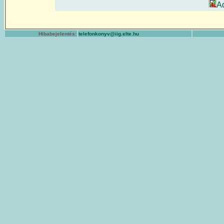
A
Hibabejelentés:
telefonkonyv@iig.elte.hu