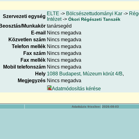
ELTE
->
Bölcsészettudományi Kar
->
Rég
Szervezeti egység
Intézet
->
Ókori Régészeti Tanszék
Beosztás/Munkakör
tanársegéd
E-mail
Nincs megadva
Közvetlen szám
Nincs megadva
Telefon mellék
Nincs megadva
Fax szám
Nincs megadva
Fax mellék
Nincs megadva
Mobil telefonszám
Nincs megadva
Hely
1088 Budapest, Múzeum körút 4/B
,
Megjegyzés
Nincs megadva
Adatmódosítás kérése
Adatbázis frissítve:
2026-08-03