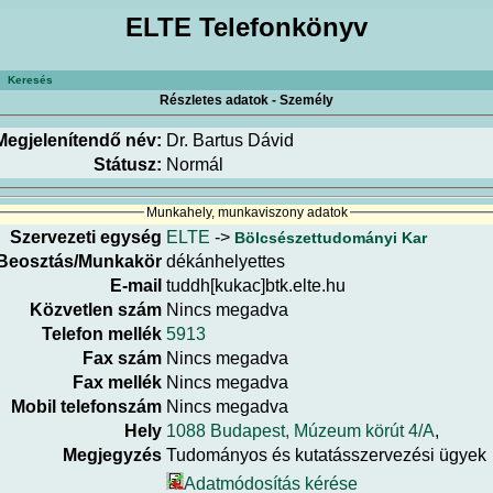
ELTE Telefonkönyv
Keresés
Részletes adatok - Személy
Megjelenítendő név:
Dr. Bartus Dávid
Státusz:
Normál
Munkahely, munkaviszony adatok
Szervezeti egység
ELTE
->
Bölcsészettudományi Kar
Beosztás/Munkakör
dékánhelyettes
E-mail
tuddh[kukac]btk.elte.hu
Közvetlen szám
Nincs megadva
Telefon mellék
5913
Fax szám
Nincs megadva
Fax mellék
Nincs megadva
Mobil telefonszám
Nincs megadva
Hely
1088 Budapest, Múzeum körút 4/A
,
Megjegyzés
Tudományos és kutatásszervezési ügyek
Adatmódosítás kérése