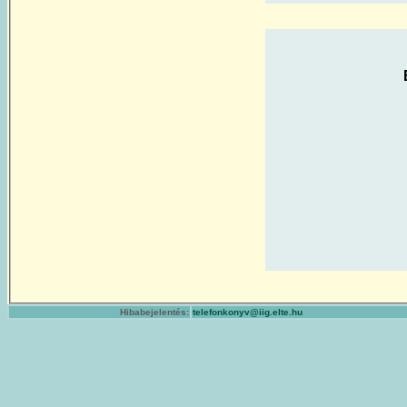
Hibabejelentés:
telefonkonyv@iig.elte.hu