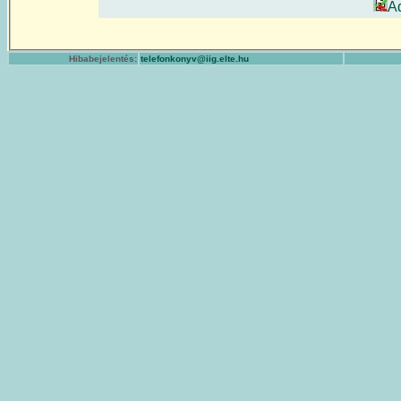
A
Hibabejelentés:
telefonkonyv@iig.elte.hu