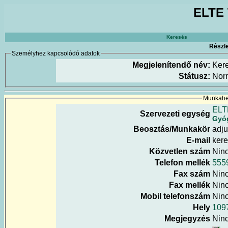
ELTE 
Keresés
Részle
Személyhez kapcsolódó adatok
Megjelenítendő név:
Ker
Státusz:
Nor
Munkahel
ELT
Szervezeti egység
Gyóg
Beosztás/Munkakör
adju
E-mail
kere
Közvetlen szám
Nin
Telefon mellék
555
Fax szám
Nin
Fax mellék
Nin
Mobil telefonszám
Nin
Hely
1097
Megjegyzés
Nin