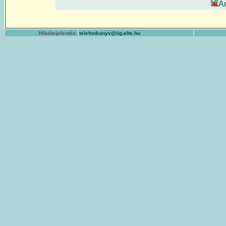
A
Hibabejelentés:
telefonkonyv@iig.elte.hu