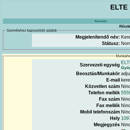
ELTE 
Keresés
Részle
Személyhez kapcsolódó adatok
Megjelenítendő név:
Ker
Státusz:
Nor
Munkahel
ELT
Szervezeti egység
Gyóg
Beosztás/Munkakör
adju
E-mail
kere
Közvetlen szám
Nin
Telefon mellék
555
Fax szám
Nin
Fax mellék
Nin
Mobil telefonszám
Nin
Hely
1097
Megjegyzés
Nin