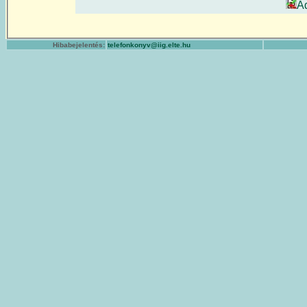
A
Hibabejelentés:
telefonkonyv@iig.elte.hu