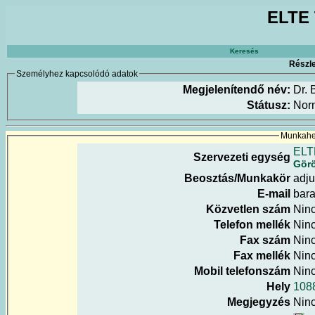
ELTE 
Keresés
Részle
Személyhez kapcsolódó adatok
Megjelenítendő név:
Dr. 
Státusz:
Nor
Munkahel
ELT
Szervezeti egység
Görö
Beosztás/Munkakör
adju
E-mail
bara
Közvetlen szám
Nin
Telefon mellék
Nin
Fax szám
Nin
Fax mellék
Nin
Mobil telefonszám
Nin
Hely
108
Megjegyzés
Nin