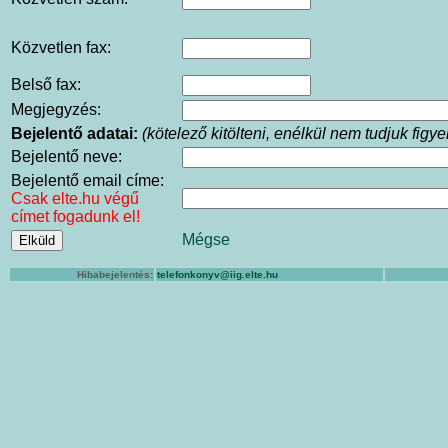
Közvetlen fax:
Belső fax:
Megjegyzés:
Bejelentő adatai:
(kötelező kitölteni, enélkül nem tudjuk fig
Bejelentő neve:
Bejelentő email címe:
Csak elte.hu végű
címet fogadunk el!
Mégse
Hibabejelentés:
telefonkonyv@iig.elte.hu