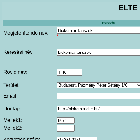
ELTE 
Keresés
Megjelenítendő név:
*
Keresési név:
Rövid név:
Terület:
Email:
Honlap:
Mellék1:
Mellék2:
Közvetlen szám: