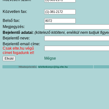
Közvetlen fax:
Belső fax:
Megjegyzés:
Bejelentő adatai:
(kötelező kitölteni, enélkül nem tudjuk fig
Bejelentő neve:
Bejelentő email címe:
Csak elte.hu végű
címet fogadunk el!
Mégse
Hibabejelentés:
telefonkonyv@iig.elte.hu