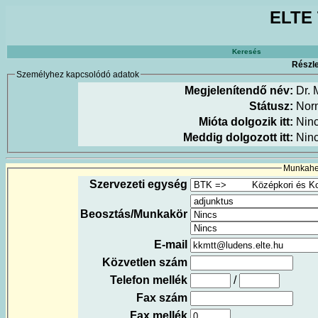
ELTE 
Keresés
Részle
Személyhez kapcsolódó adatok
Megjelenítendő név:
Dr. 
Státusz:
Nor
Mióta dolgozik itt:
Nin
Meddig dolgozott itt:
Nin
Munkahel
Szervezeti egység
Beosztás/Munkakör
E-mail
Közvetlen szám
Telefon mellék
/
Fax szám
Fax mellék