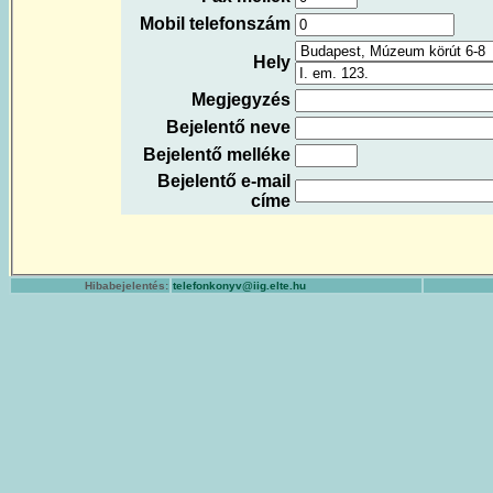
Mobil telefonszám
Hely
Megjegyzés
Bejelentő neve
Bejelentő melléke
Bejelentő e-mail
címe
Hibabejelentés:
telefonkonyv@iig.elte.hu