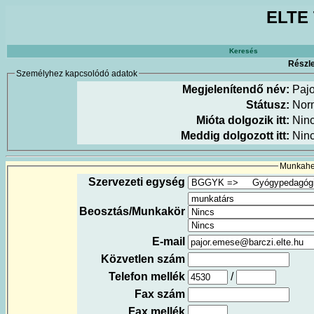
ELTE 
Keresés
Részle
Személyhez kapcsolódó adatok
Megjelenítendő név:
Paj
Státusz:
Nor
Mióta dolgozik itt:
Nin
Meddig dolgozott itt:
Nin
Munkahel
Szervezeti egység
Beosztás/Munkakör
E-mail
Közvetlen szám
Telefon mellék
/
Fax szám
Fax mellék