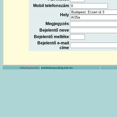
Mobil telefonszám
Hely
Megjegyzés
Bejelentő neve
Bejelentő melléke
Bejelentő e-mail
címe
Hibabejelentés:
telefonkonyv@iig.elte.hu