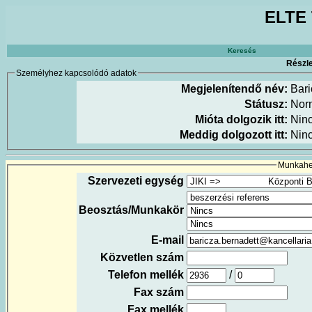
ELTE 
Keresés
Részle
Személyhez kapcsolódó adatok
Megjelenítendő név:
Bari
Státusz:
Nor
Mióta dolgozik itt:
Nin
Meddig dolgozott itt:
Nin
Munkahel
Szervezeti egység
Beosztás/Munkakör
E-mail
Közvetlen szám
Telefon mellék
/
Fax szám
Fax mellék