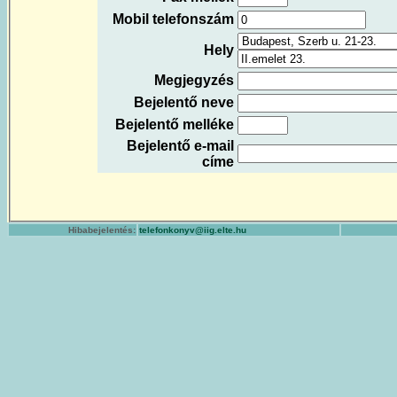
Mobil telefonszám
Hely
Megjegyzés
Bejelentő neve
Bejelentő melléke
Bejelentő e-mail
címe
Hibabejelentés:
telefonkonyv@iig.elte.hu