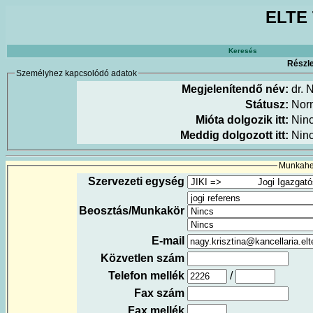
ELTE 
Keresés
Részle
Személyhez kapcsolódó adatok
Megjelenítendő név:
dr. 
Státusz:
Nor
Mióta dolgozik itt:
Nin
Meddig dolgozott itt:
Nin
Munkahel
Szervezeti egység
Beosztás/Munkakör
E-mail
Közvetlen szám
Telefon mellék
/
Fax szám
Fax mellék