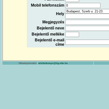
Mobil telefonszám
Hely
Megjegyzés
Bejelentő neve
Bejelentő melléke
Bejelentő e-mail
címe
Hibabejelentés:
telefonkonyv@iig.elte.hu