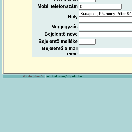
Mobil telefonszám
Hely
Megjegyzés
Bejelentő neve
Bejelentő melléke
Bejelentő e-mail
címe
Hibabejelentés:
telefonkonyv@iig.elte.hu