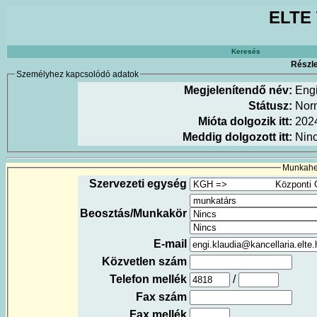
ELTE 
Keresés
Részle
Személyhez kapcsolódó adatok
Megjelenítendő név:
Engi
Státusz:
Nor
Mióta dolgozik itt:
202
Meddig dolgozott itt:
Nin
Munkahel
Szervezeti egység
Beosztás/Munkakör
E-mail
Közvetlen szám
Telefon mellék
/
Fax szám
Fax mellék