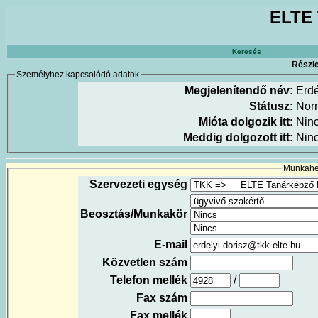
ELTE 
Keresés
Részle
Személyhez kapcsolódó adatok
Megjelenítendő név:
Erdé
Státusz:
Nor
Mióta dolgozik itt:
Nin
Meddig dolgozott itt:
Nin
Munkahel
Szervezeti egység
Beosztás/Munkakör
E-mail
Közvetlen szám
Telefon mellék
/
Fax szám
Fax mellék