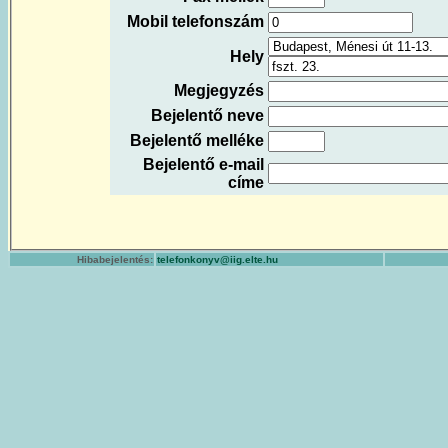
Mobil telefonszám
Hely
Megjegyzés
Bejelentő neve
Bejelentő melléke
Bejelentő e-mail
címe
Hibabejelentés:
telefonkonyv@iig.elte.hu