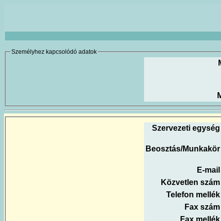
Személyhez kapcsolódó adatok
M
Szervezeti egység
Beosztás/Munkakör
E-mail
Közvetlen szám
Telefon mellék
Fax szám
Fax mellék