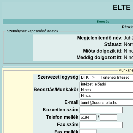
ELTE 
Keresés
Részle
Személyhez kapcsolódó adatok
Megjelenítendő név:
Juh
Státusz:
Nor
Mióta dolgozik itt:
Nin
Meddig dolgozott itt:
Nin
Munkahel
Szervezeti egység
Beosztás/Munkakör
E-mail
Közvetlen szám
Telefon mellék
/
Fax szám
Fax mellék