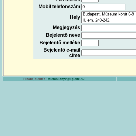
Mobil telefonszám
Hely
Megjegyzés
Bejelentő neve
Bejelentő melléke
Bejelentő e-mail
címe
Hibabejelentés:
telefonkonyv@iig.elte.hu