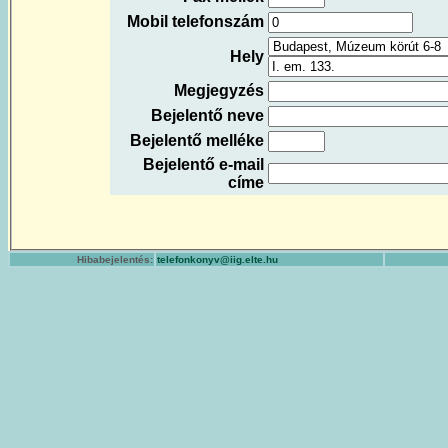
Mobil telefonszám
Hely
Megjegyzés
Bejelentő neve
Bejelentő melléke
Bejelentő e-mail
címe
Hibabejelentés:
telefonkonyv@iig.elte.hu