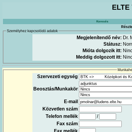
ELTE 
Keresés
Részle
Személyhez kapcsolódó adatok
Megjelenítendő név:
Dr. 
Státusz:
Nor
Mióta dolgozik itt:
Nin
Meddig dolgozott itt:
Nin
Munkahel
Szervezeti egység
Beosztás/Munkakör
E-mail
Közvetlen szám
Telefon mellék
/
Fax szám
Fax mellék