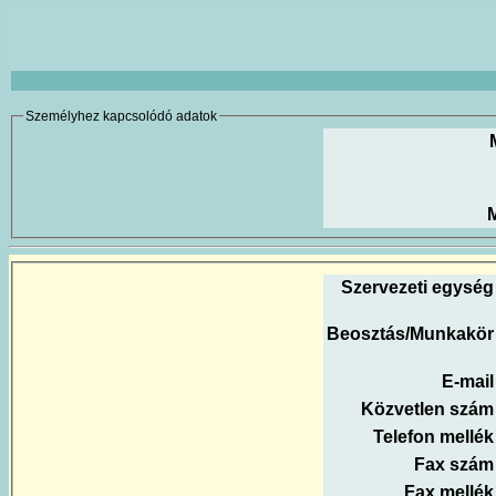
Személyhez kapcsolódó adatok
M
Szervezeti egység
Beosztás/Munkakör
E-mail
Közvetlen szám
Telefon mellék
Fax szám
Fax mellék