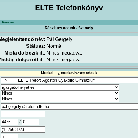
ELTE Telefonkönyv
Keresés
Részletes adatok - Személy
Megjelenítendő név:
Pál Gergely
Státusz:
Normál
Mióta dolgozik itt:
Nincs megadva.
eddig dolgozott itt:
Nincs megadva.
Munkahely, munkaviszony adatok
/