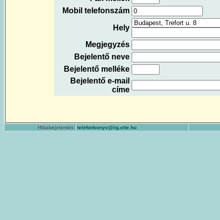
Mobil telefonszám
Hely
Megjegyzés
Bejelentő neve
Bejelentő melléke
Bejelentő e-mail
címe
Hibabejelentés:
telefonkonyv@iig.elte.hu