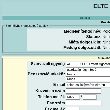
ELTE 
Keresés
Részle
Személyhez kapcsolódó adatok
Megjelenítendő név:
Pölö
Státusz:
Nor
Mióta dolgozik itt:
Nin
Meddig dolgozott itt:
Nin
Munkahel
Szervezeti egység
Beosztás/Munkakör
E-mail
Közvetlen szám
Telefon mellék
/
Fax szám
Fax mellék